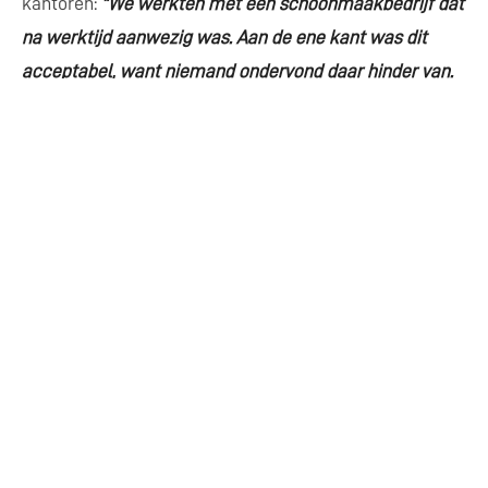
kantoren:
"We werkten met een schoonmaakbedrijf dat
na werktijd aanwezig was. Aan de ene kant was dit
acceptabel, want niemand ondervond daar hinder van.
Maar het baarde ons ook zorgen. Wat als er ’s avonds
iets gebeurde en er was niemand aanwezig om te
helpen? Onze kantoorruimtes zijn ook deels bereikbaar
via werkplaatsen. Wat als de schoonmaker daar iets
overkomt en wij die persoon de volgende dag
aantreffen? We voelden ons kwetsbaar. Toen kwamen
we in contact met Nico Vonk van Proschoon en hoorde
wij over het concept van overdag schoonmaak."