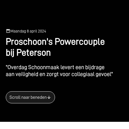
Maandag 8 april 2024
P
r
o
s
c
h
o
o
n
'
s
P
o
w
e
r
c
o
u
p
l
e
b
i
j
P
e
t
e
r
s
o
n
"
O
v
e
r
d
a
g
S
c
h
o
o
n
m
a
a
k
l
e
v
e
r
t
e
e
n
b
i
j
d
r
a
g
e
a
a
n
v
e
i
l
i
g
h
e
i
d
e
n
z
o
r
g
t
v
o
o
r
c
o
l
l
e
g
i
a
a
l
g
e
v
o
e
l
"
Scroll naar beneden