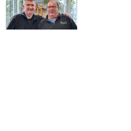
Van groenvoorziening naar
schoonmaakheld
Cor startte zijn loopbaan bij Probedrijven in de
groenvoorziening. Er is geen wijk in de omgeving waarin
hij niet heeft geschoffeld. Heerlijk vindt hij, want
tuinieren is zijn lust en leven.
"Op een gegeven moment