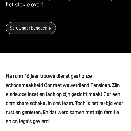
h
e
t
s
t
o
k
j
e
o
v
e
r
!
Scroll naar beneden
Na ruim 46 jaar trouwe dienst gaat onze
schoonmaakheld Cor met welverdiend Pensioen. Zijn
eindeloze inzet en lach op zijn gezicht maakt Cor een
onmisbare schakel in ons team. Toch is het nu tijd voor
rust en genieten. En dat werd samen met zijn familie
en collega's gevierd!