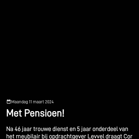
Maandag 11 maart 2024
M
e
t
P
e
n
s
i
o
e
n
!
N
a
4
6
j
a
a
r
t
r
o
u
w
e
d
i
e
n
s
t
e
n
5
j
a
a
r
o
n
d
e
r
d
e
e
l
v
a
n
h
e
t
m
e
u
b
i
l
a
i
r
b
i
j
o
p
d
r
a
c
h
t
g
e
v
e
r
L
e
v
v
e
l
d
r
a
a
g
t
C
o
r