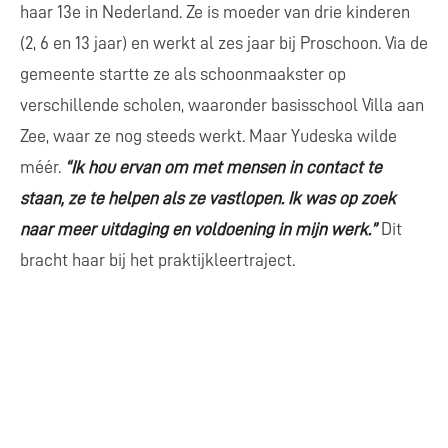
haar 13e in Nederland. Ze is moeder van drie kinderen
(2, 6 en 13 jaar) en werkt al zes jaar bij Proschoon. Via de
gemeente startte ze als schoonmaakster op
verschillende scholen, waaronder basisschool Villa aan
Zee, waar ze nog steeds werkt. Maar Yudeska wilde
méér.
“Ik hou ervan om met mensen in contact te
staan, ze te helpen als ze vastlopen. Ik was op zoek
naar meer uitdaging en voldoening in mijn werk.”
Dit
bracht haar bij het praktijkleertraject.
Van schrobben naar schaven aan skills
Bij het praktijkleren kies je een leerdoel en werk je aan
specifieke vaardigheden. Voor Yudeska betekende dit:
leren hoe je moeilijke gesprekken voert met collega’s