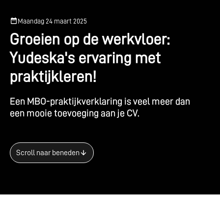
Maandag 24 maart 2025
G
r
o
e
i
e
n
o
p
d
e
w
e
r
k
v
l
o
e
r
:
Y
u
d
e
s
k
a
'
s
e
r
v
a
r
i
n
g
m
e
t
p
r
a
k
t
i
j
k
l
e
r
e
n
!
E
e
n
M
B
O
-
p
r
a
k
t
i
j
k
v
e
r
k
l
a
r
i
n
g
i
s
v
e
e
l
m
e
e
r
d
a
n
e
e
n
m
o
o
i
e
t
o
e
v
o
e
g
i
n
g
a
a
n
j
e
C
V
.
Scroll naar beneden