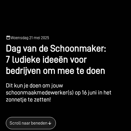
Woensdag 21 mei 2025
D
a
g
v
a
n
d
e
S
c
h
o
o
n
m
a
k
e
r
:
7
l
u
d
i
e
k
e
i
d
e
e
ë
n
v
o
o
r
b
e
d
r
i
j
v
e
n
o
m
m
e
e
t
e
d
o
e
n
D
i
t
k
u
n
j
e
d
o
e
n
o
m
j
o
u
w
s
c
h
o
o
n
m
a
a
k
m
e
d
e
w
e
r
k
e
r
(
s
)
o
p
1
6
j
u
n
i
i
n
h
e
t
z
o
n
n
e
t
j
e
t
e
z
e
t
t
e
n
!
Scroll naar beneden